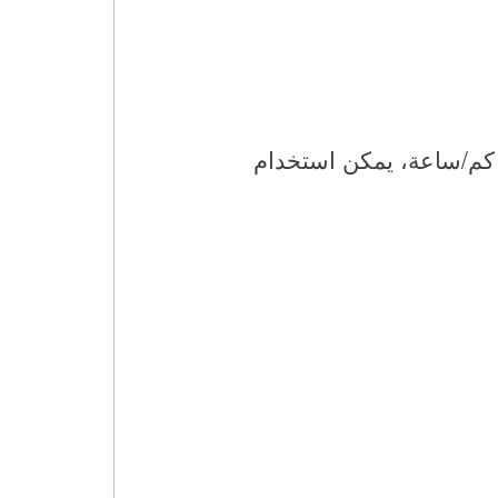
ساب الزمن الذي تستغرقه السفينة لقطع مسافة 630 كم إذا كانت سرعتها 70 كم/ساعة، يمكن استخدام