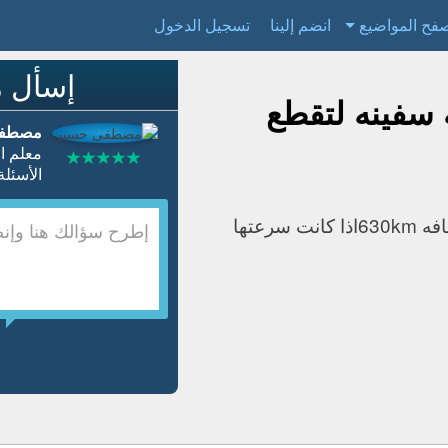
فح المواضيع
انضم إلينا
تسجيل الدخول
إسأل م
 سفينه لتقطع
مصطفى
معلم ا
الأسئلة المجابة 22
اوجد الزمن الذي تستغرقه سفينه لتقطع مسافه 630kmاذا كانت سرعتها