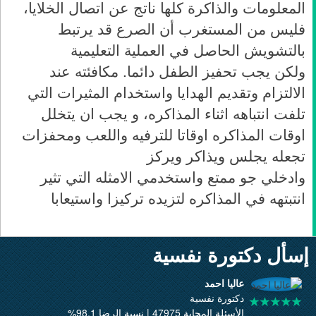
المعلومات والذاكرة كلها ناتج عن اتصال الخلايا،
فليس من المستغرب أن الصرع قد يرتبط
بالتشويش الحاصل في العملية التعليمية
ولكن يجب تحفيز الطفل دائما. مكافئته عند
الالتزام وتقديم الهدايا واستخدام المثيرات التي
تلفت انتباهه اثناء المذاكره، و يجب ان يتخلل
اوقات المذاكره اوقاتا للترفيه واللعب ومحفزات
تجعله يجلس ويذاكر ويركز
وادخلي جو ممتع واستخدمي الامثله التي تثير
انتبتهه في المذاكره لتزيده تركيزا واستيعابا
إسأل دكتورة نفسية
عاليا احمد
دكتورة نفسية
الأسئلة المجابة 47975 | نسبة الرضا 98.1%