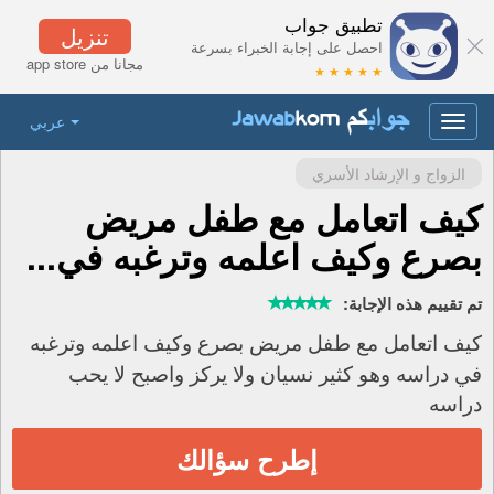
تطبيق جواب
تنزيل
احصل على إجابة الخبراء بسرعة
مجانا من app store
★ ★ ★ ★ ★
عربي
Toggle
navigation
الزواج و الإرشاد الأسري
كيف اتعامل مع طفل مريض
بصرع وكيف اعلمه وترغبه في...
تم تقييم هذه الإجابة:
كيف اتعامل مع طفل مريض بصرع وكيف اعلمه وترغبه
في دراسه وهو كثير نسيان ولا يركز واصبح لا يحب
دراسه
إطرح سؤالك