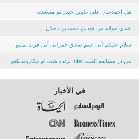
هل احمدعلي علي عايض حيدر تم مسعدته
عندي حواله من فهدبن محمدبن دحلان
سلام علیکم آنی اسم صادق حمرانی آنی فزت بملیون دلار...
من در مسابقه الحلم mbc برنده شده ام چکاربایدبکنم
في الأخبار