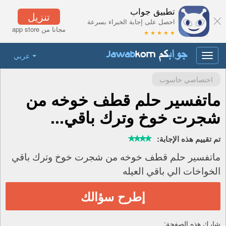
تطبيق جواب
تنزيل
احصل على إجابة الخبراء بسرعة
مجانا من app store
★ ★ ★ ★ ★
عربي
Toggle
navigation
اختصاصي حاسوب
ماتفسير حلم قطف خوخه من
شجرت خوخ وترك باقي...
تم تقييم هذه الإجابة:
ماتفسير حلم قطف خوخه من شجرت خوخ وترك باقي
الخواخات الي باقي العيله
إطرح سؤالك
شارك هذه الصفحة: