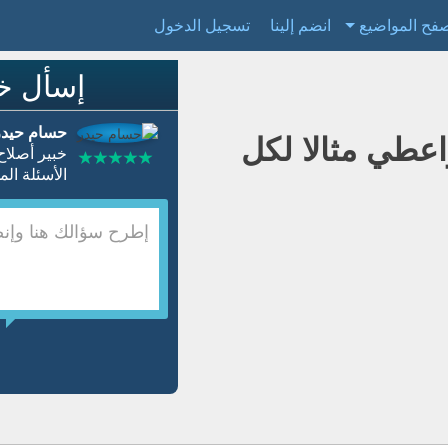
فح المواضيع
انضم إلينا
تسجيل الدخول
إسأل خب
حسام حيدر
اعطي مثالا لكل
خبير أصلاح
الأسئلة المجابة 7005 | نسبة