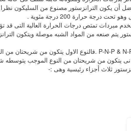
فضل أن يكون الترانزستور مصنوع من السليكون نظرا 
 درجة حرارة 200 درجة مئوية .
دم مبردات تمتص درجات الحرارة العالية التى قد تؤث
ستور يتم صنعه من المواد الشبه موصلة ويتكون التران
وللترانزستور نوعان هما P-N-P & N-P-N .فالنوع الاول يتكون
ثانى يتكون من شريحتان من النوع الموجب يتوسطه ش
نزستور ثلاث أجزاء رئيسية وهى :-