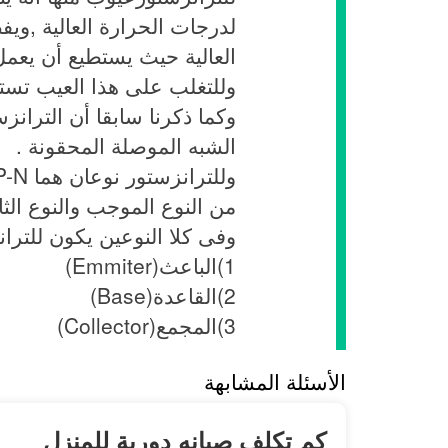
لدرجات الحرارة العالية ,وي
العالية حيث يستطيع أن يعمل وهو تحت
وللتغلب على هذا العيب تستخ
وكما ذكرنا سابقا أن الترانز
الشبه الموصلة المحقونة .
من النوع الموجب والنوع ال
وفى كلا النوعين يكون للترا
1)الباعث(Emmiter)
2)القاعدة(Base)
3)المجمع(Collector)
الأسئلة المشابهة
كم تكلف صيانه دورية للمنزل