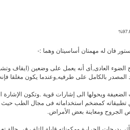
زستور فان له مهمتان أساسيتان وهما :-
ح الضوء العادى,أى أنه يعمل على وضعين (ايقاف وتشغي
 المصدر بالكامل على طرفيه,وعندما يكون مغلقا فإنه 
الضعيفة ويحولها الى إشارات قوية .وتكون الإشارة 
ومن تطبيقاته كمضخم استخداماته فى مجال الطب حيث 
ص الجروح ومعاينة بعض الأمراض.
أثر بدرجات الحرارة ومكوناته قابلة للتلف فى حالة ت