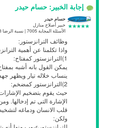
إجابة الخبير: حسام حيدر
حسام حيدر
خبير أصلاح منازل
الأسئلة المجابة 7005 | نسبة الرضا 97.8%
وظائف الترانزستور:
واذا تكلمنا عن أهمية التران
1)الترانزستور كمفتاح:
يمكن القول بانه أشبه بمفتا
ينساب خلاله تيار ويظهر جهد
2)الترانزستور كمضخم:
حيث يقوم بتضخيم الإشارات 
الإشارة التى تم إدخالها. 
قلب الانسان ودماغه لتشخي
ولكن:
للترانزستورعيوب منها أنه يت