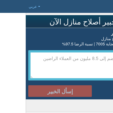
عربي
ير أصلاح منازل الآن
 منازل
 الرضا 97.5%
إسأل الخبير