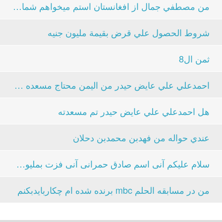
من مصطفي جمال از افغانستان استم ميخواهم شماره خود...
شروط الحصول علي قرض بقيمة مليون جنيه
ثمن ال8
احمدعلي علي عايض حيدر من اليمن محتاج مسعده منك...
هل احمدعلي علي عايض حيدر تم مسعدته
عندي حواله من فهدبن محمدبن دحلان
سلام علیکم آنی اسم صادق حمرانی آنی فزت بملیون دلار...
من در مسابقه الحلم mbc برنده شده ام چکاربایدبکنم