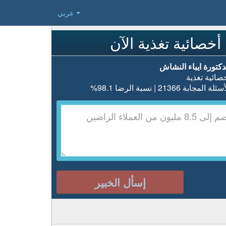
عربي
أخصائية تغذية الآن
دكتورة ايباء النشاش
صائية تغذية
ئلة المجابة 21366 | نسبة الرضا 98.1%
إسأل الخبير