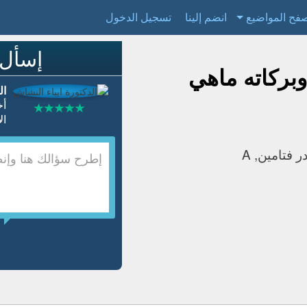
فح المواضيع
انضم إلينا
تسجيل الدخول
إسأل 
وبركاته ماهي
ال
أخ
الأس
 فتامين, A