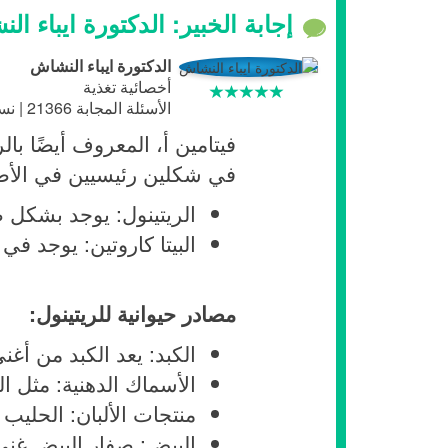
إجابة الخبير: الدكتورة ايباء ال
الدكتورة ايباء النشاش
أخصائية تغذية
الأسئلة المجابة 21366 | نسبة الرضا 98.1%
فيتامين أ، المعروف أيضًا با
في شكلين رئيسيين في الأط
الريتينول: يوجد بشكل ط
البيتا كاروتين: يوجد في
مصادر حيوانية للريتينول:
الكبد: يعد الكبد من أغنى
الأسماك الدهنية: مثل ا
منتجات الألبان: الحليب
البيض: صفار البيض غني 