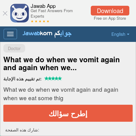
Jawab App
Download
Get Fast Answers From
Experts
Free on App Store
★ ★ ★ ★ ★
English
Toggle
navigation
Doctor
What we do when we vomit again
and again when we...
تم تقييم هذه الإجابة:
What we do when we vomit again and again
when we eat some thig
إطرح سؤالك
شارك هذه الصفحة: