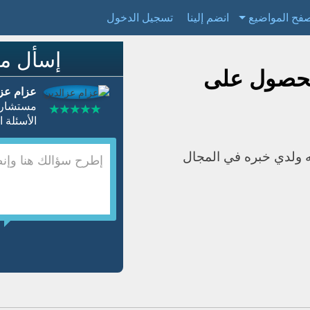
فح المواضيع
انضم إلينا
تسجيل الدخول
إسأل مس
الحصول على
عزام عزا
مستشار 
الأسئلة المجابة 79380 
 ولدي خبره في المجال