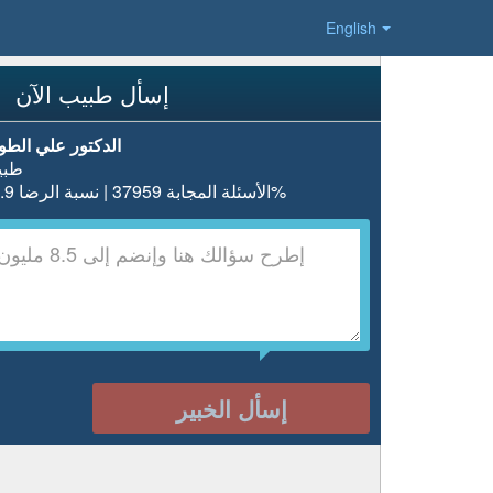
English
إسأل طبيب الآن
الدكتور علي الطو
طبي
الأسئلة المجابة 37959 | نسبة الرضا 97.9%
إسأل الخبير