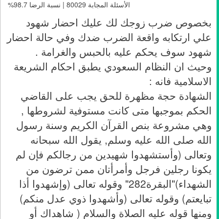
الأسئلة المجابة 80029 | نسبة الرضا 98.7%
بخصوص ضرب زوجك لك عليك احضار شهود
علي ارتكابه واقعة الضرب ضدك وفي حالة احضار
شهود سوف يحكم عليه بالحبس والغرامة .
وحيث ان النظام السعودي يطبق احكام الشريعة
الاسلامية فانه :
الشهادة حجة مظهرة للحق يجب على القاضي
الحكم بموجبها متى كانت مستوفية لشروطها ,
وهي مشروعة بنص القرآن الكريم وسنة رسول
الله صلى الله عليه وسلم, يقول الله سبحانه
وتعالى (وأستشهدوا شهيدين من رجالكم فإن لم
يكونا رجلين فرجل وأمرأتان ممن ترضون من
الشهداء)"البقرة282" وقوله تعالى (وإشهدوا أذا
تبايعتم) وقوله تعالى (وأشهدوا ذوي عدل منكم)
ومنها قوله عليه الصلاة والسلام ( شاهداك أو