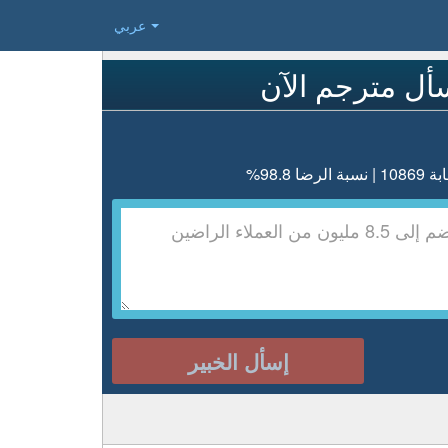
عربي
أل مترجم الآن
رضا 98.8%
إسأل الخبير