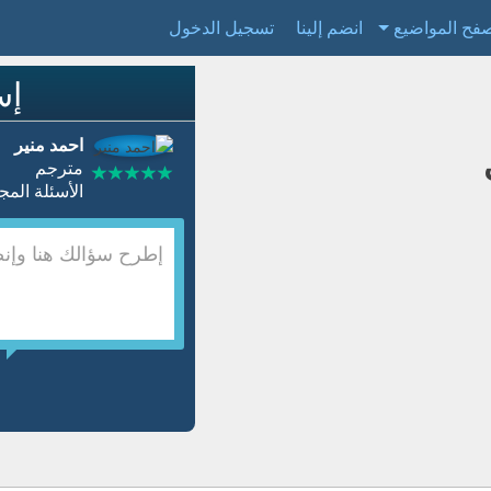
فح المواضيع
انضم إلينا
تسجيل الدخول
إس
احمد منير
مترجم
الأسئلة المجابة 10869 | نسبة ال