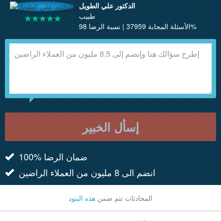
الدكتور علي الطويل
طبيب
الأسئلة المجابة 37959 | نسبة الرضا 98%
إسأل الخبير
100% ضمان الرضا
انضم الى 8 مليون من العملاء الراضين
المحادثات تتم ضمن
هذه البنود