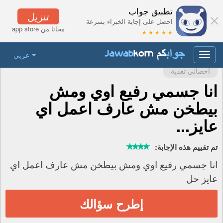
تطبيق جواب
تنزيل
احصل على إجابة الخبراء بسرعة
مجانا من app store
★ ★ ★ ★ ★
عربي
Toggle
navigation
أخصائي تغذية
انا جسمي رفيع اوي ومش
بيطخن مش عارف اعمل اي
عايز...
تم تقييم هذه الإجابة:
انا جسمي رفيع اوي ومش بيطخن مش عارف اعمل اي
عايز حل
إطرح سؤالك