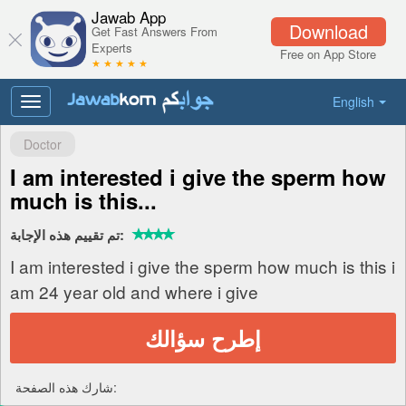
Jawab App
Download
Get Fast Answers From
Experts
Free on App Store
★ ★ ★ ★ ★
English
Toggle
navigation
Doctor
I am interested i give the sperm how
much is this...
تم تقييم هذه الإجابة:
I am interested i give the sperm how much is this i
am 24 year old and where i give
إطرح سؤالك
شارك هذه الصفحة: