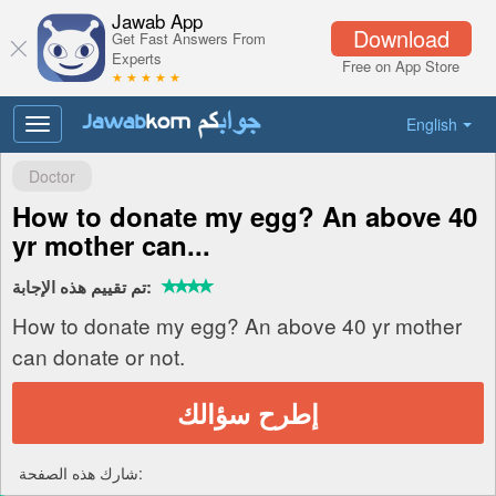
Jawab App
Download
Get Fast Answers From
Experts
Free on App Store
★ ★ ★ ★ ★
English
Toggle
navigation
Doctor
How to donate my egg? An above 40
yr mother can...
تم تقييم هذه الإجابة:
How to donate my egg? An above 40 yr mother
can donate or not.
إطرح سؤالك
شارك هذه الصفحة: