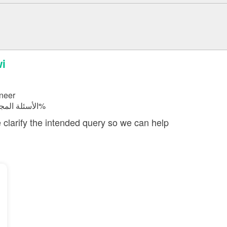
إج
neer
الأسئلة المجابة 38559 | نسبة الرضا 98%
e clarify the intended query so we can help