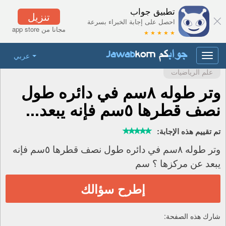
تطبيق جواب
تنزيل
احصل على إجابة الخبراء بسرعة
مجانا من app store
★ ★ ★ ★ ★
عربي
Toggle
navigation
علم الرياضيات
وتر طوله ٨سم في دائره طول
نصف قطرها ٥سم فإنه يبعد...
تم تقييم هذه الإجابة:
وتر طوله ٨سم في دائره طول نصف قطرها ٥سم فإنه
يبعد عن مركزها ؟ سم
إطرح سؤالك
شارك هذه الصفحة: