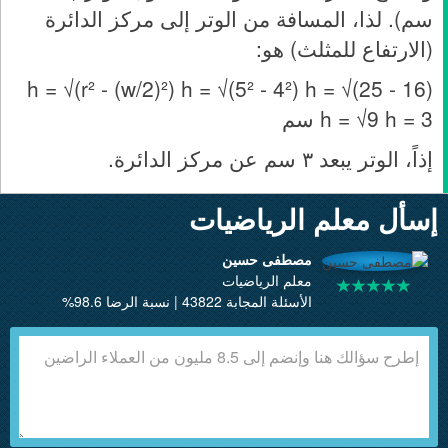
سم). لذا، المسافة من الوتر إلى مركز الدائرة
(الارتفاع للمثلث) هو:
h = √(r² - (w/2)²) h = √(5² - 4²) h = √(25 - 16)
h = √9 h = 3 سم
إذاً، الوتر يبعد ٣ سم عن مركز الدائرة.
إسأل معلم الرياضيات
مصطفى حسين
معلم الرياضيات
الأسئلة المجابة 43822 | نسبة الرضا 98.6%