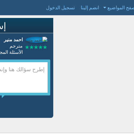
فح المواضيع
انضم إلينا
تسجيل الدخول
إس
احمد منير
مترجم
الأسئلة المجابة 10869 | نسبة ال