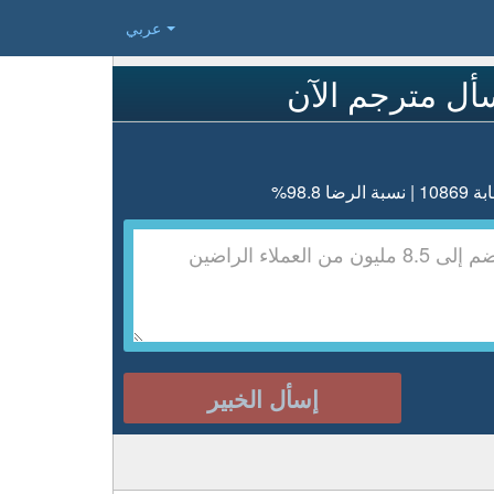
عربي
أل مترجم الآن
رضا 98.8%
إسأل الخبير