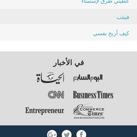
عطيني طرق لإستمناء
فببثب
كيف أريح نفسي
في الأخبار