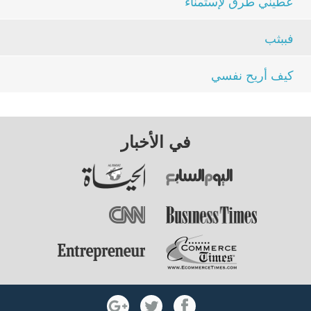
عطيني طرق لإستمناء
فببثب
كيف أريح نفسي
في الأخبار