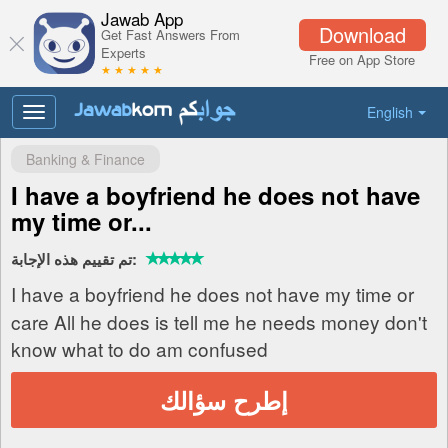
Jawab App
Download
Get Fast Answers From
Experts
Free on App Store
★ ★ ★ ★ ★
English
Toggle
navigation
Banking & Finance
I have a boyfriend he does not have
my time or...
تم تقييم هذه الإجابة:
I have a boyfriend he does not have my time or
care All he does is tell me he needs money don't
know what to do am confused
إطرح سؤالك