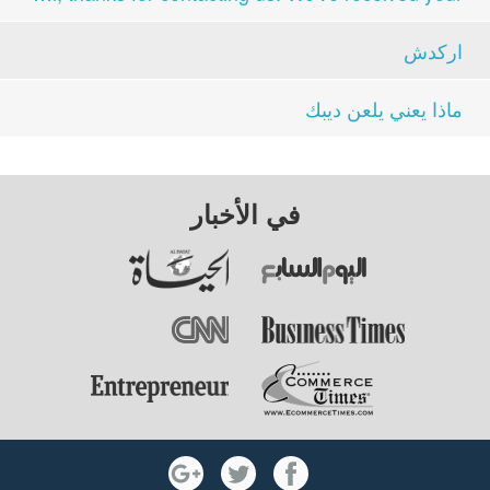
اركدش
ماذا يعني يلعن ديبك
في الأخبار