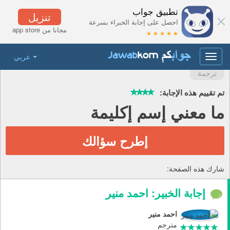
تطبيق جواب
تنزيل
احصل على إجابة الخبراء بسرعة
مجانا من app store
★ ★ ★ ★ ★
عربي
Toggle
navigation
ترجمة
تم تقييم هذه الإجابة:
ما معني إسم إكليمة
إطرح سؤالك
شارك هذه الصفحة:
إجابة الخبير: احمد منير
احمد منير
مترجم